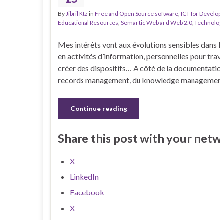
By
Jibril Ktz
in
Free and Open Source software
,
ICT for Devel
Educational Resources
,
Semantic Web and Web 2.0
,
Technolo
Mes intérêts vont aux évolutions sensibles dans 
en activités d’information, personnelles pour trav
créer des dispositifs… A côté de la documentation
records management, du knowledge management,
Continue reading
Share this post with your net
X
LinkedIn
Facebook
X