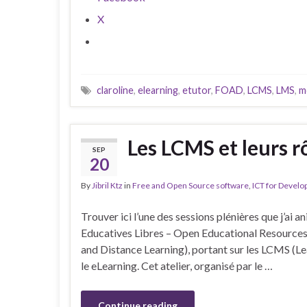
X
claroline
,
elearning
,
etutor
,
FOAD
,
LCMS
,
LMS
,
m
Les LCMS et leurs r
SEP
20
By
Jibril Ktz
in
Free and Open Source software
,
ICT for Devel
Trouver ici l’une des sessions plénières que j’ai a
Educatives Libres – Open Educational Resources
and Distance Learning), portant sur les LCMS (L
le eLearning. Cet atelier, organisé par le …
Continue reading