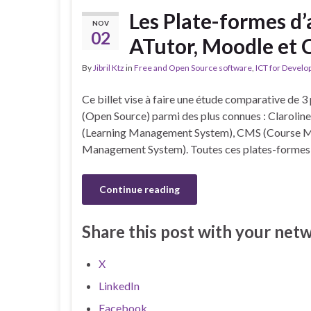
Les Plate-formes d’
NOV
02
ATutor, Moodle et C
By
Jibril Ktz
in
Free and Open Source software
,
ICT for Devel
Ce billet vise à faire une étude comparative de 
(Open Source) parmi des plus connues : Clarolin
(Learning Management System), CMS (Course M
Management System). Toutes ces plates-formes p
Continue reading
Share this post with your net
X
LinkedIn
Facebook