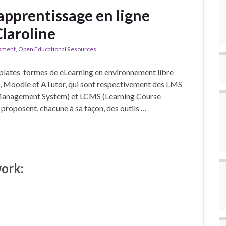
apprentissage en ligne
laroline
opment
,
Open Educational Resources
3 plates-formes de eLearning en environnement libre
e, Moodle et ATutor, qui sont respectivement des LMS
anagement System) et LCMS (Learning Course
roposent, chacune à sa façon, des outils …
work: