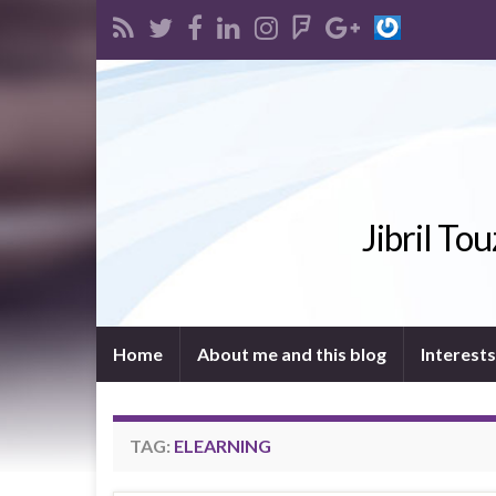
Jibril To
Home
About me and this blog
Interests
TAG:
ELEARNING