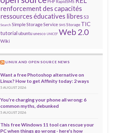
REL
PHP
RapidSMS
renforcement des capacités
ressources éducatives libres
S3
TIC
Simple Storage Service
Storage
Search
SMS
Web 2.0
tutorial
ubuntu
unesco
UNICEF
Wiki
LINUX AND OPEN SOURCE NEWS
Want a free Photoshop alternative on
Linux? How to get Affinity today: 2 ways
5 AUGUST 2026
You're charging your phone all wrong: 6
common myths, debunked
5 AUGUST 2026
This free Windows 11 tool can rescue your
PC when things go wrong - here's how