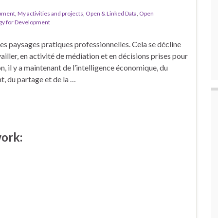
opment
,
My activities and projects
,
Open & Linked Data
,
Open
gy for Development
les paysages pratiques professionnelles. Cela se décline
ailler, en activité de médiation et en décisions prises pour
, il y a maintenant de l’intelligence économique, du
 du partage et de la …
work: