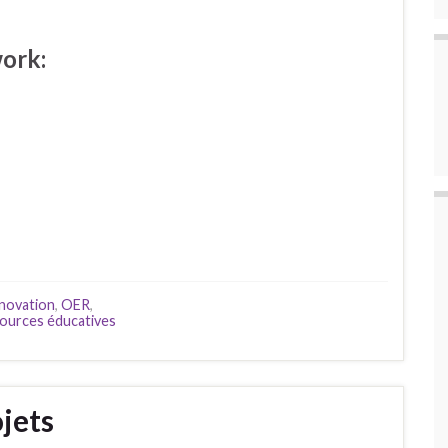
work:
nnovation
,
OER
,
ources éducatives
ojets