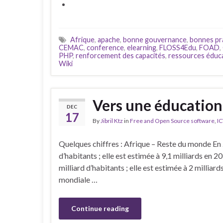
Afrique
,
apache
,
bonne gouvernance
,
bonnes pr
CEMAC
,
conference
,
elearning
,
FLOSS4Edu
,
FOAD
,
PHP
,
renforcement des capacités
,
ressources éduca
Wiki
Vers une éducation 
DEC
17
By
Jibril Ktz
in
Free and Open Source software
,
IC
Quelques chiffres : Afrique – Reste du monde En 
d’habitants ; elle est estimée à 9,1 milliards en 
milliard d’habitants ; elle est estimée à 2 milli
mondiale …
Continue reading