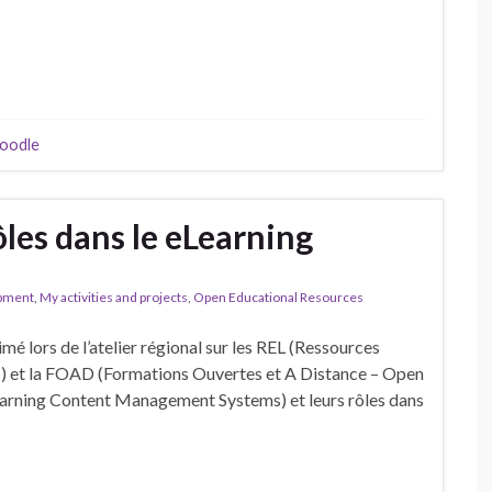
oodle
ôles dans le eLearning
opment
,
My activities and projects
,
Open Educational Resources
nimé lors de l’atelier régional sur les REL (Ressources
) et la FOAD (Formations Ouvertes et A Distance – Open
earning Content Management Systems) et leurs rôles dans