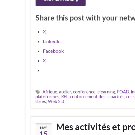
Share this post with your net
X
LinkedIn
Facebook
X
Afrique
,
atelier
,
conference
,
elearning
,
FOAD
,
i
plateformes
,
REL
,
renforcement des capacités
,
ress
libres
,
Web 2.0
Mes activités et pr
MAY
15