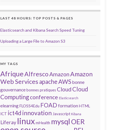
LAST 48 HOURS: TOP POSTS & PAGES
Elasticsearch and Kibana Search Speed Tuning
Uploading a Large File to Amazon S3
MY TAGS
Afrique
Alfresco
Amazon
Amazon
Web Services
apache
AWS
bonne
Cloud
Cloud
gouvernance
bonnes pratiques
Computing
conference
Elasticsearch
FOAD
elearning
formation
FLOSS4Edu
HTML
innovation
ict4d
ICT
Javascript
Kibana
linux
mysql
OER
Liferay
mHealth
open source