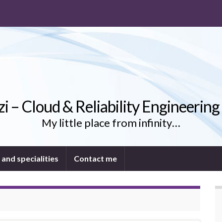
uzi – Cloud & Reliability Engineering
My little place from infinity…
 and specialities
Contact me