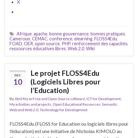
X
Afrique
,
apache
,
bonne gouvernance
,
bonnes pratiques
,
Cameroun
,
CEMAC
,
conference
,
elearning
,
FLOSS4Edu
,
FOAD
,
OER
,
open source
,
PHP
,
renforcement des capacités
,
ressources éducatives libres
,
Web 2.0
,
Wiki
Le projet FLOSS4Edu
DEC
10
(Logiciels Libres pour
l’Education)
By
Jibril Ktz
in
Free and Open Source software
,
ICT for Development
,
My activities and projects
,
Open Educational Resources
,
Semantic
Web and Web 2.0
,
Technology for Development
FLOSS4Edu (FLOSS for Education ou logiciels libres pour
l’éducation) est une initiative de Nicholas KIMOLO au