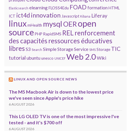
pratiques
FOAD
elearning
formation
FLOSS4Edu
HTML
Elasticsearch
innovation
ict4d
Liferay
ICT
Javascript
Kibana
open
linux
mysql
OER
mHealth
source
REL
renforcement
PHP
RapidSMS
des capacités
ressources éducatives
libres
TIC
S3
Simple Storage Service
Storage
Search
SMS
Web 2.0
tutorial
ubuntu
Wiki
unesco
UNICEF
LINUX AND OPEN SOURCE NEWS
The M5 Macbook Air is down to the lowest price
we've seen since Apple's price hike
6 AUGUST 2026
This LG OLED TV is one of the most impressive I've
tested - and it's $700 off
6 AUGUST 2026