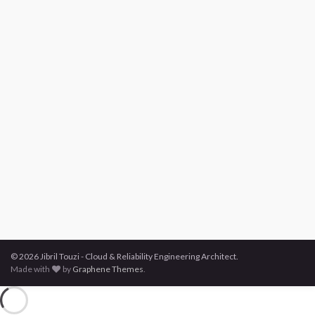
© 2026 Jibril Touzi - Cloud & Reliability Engineering Architect.
Made with
by
Graphene Themes
.