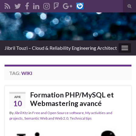
Tog
sear
Search for:
for
Jibril Touzi – Cloud & Reliability Engineering Architect
Togg
navig
TAG:
WIKI
Formation PHP/MySQL et
APR
10
Webmastering avancé
By
Jibril Ktz
in
Free and Open Source software
,
My activities and
projects
,
Semantic Web and Web 2.0
,
Technical tips