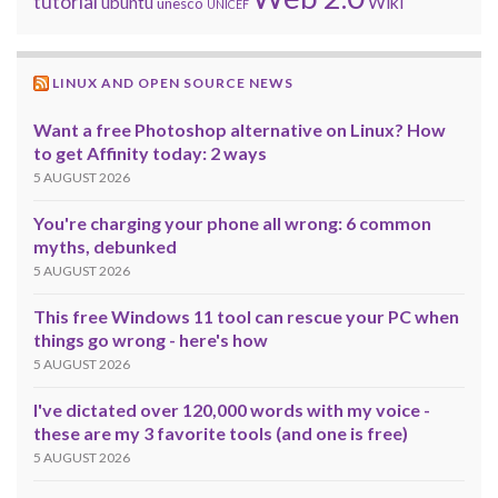
tutorial
ubuntu
Wiki
unesco
UNICEF
LINUX AND OPEN SOURCE NEWS
Want a free Photoshop alternative on Linux? How
to get Affinity today: 2 ways
5 AUGUST 2026
You're charging your phone all wrong: 6 common
myths, debunked
5 AUGUST 2026
This free Windows 11 tool can rescue your PC when
things go wrong - here's how
5 AUGUST 2026
I've dictated over 120,000 words with my voice -
these are my 3 favorite tools (and one is free)
5 AUGUST 2026