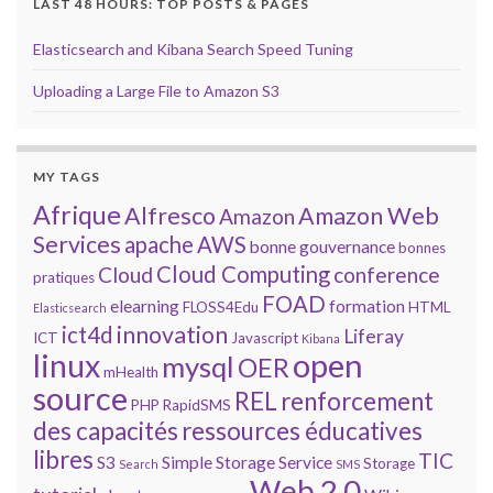
LAST 48 HOURS: TOP POSTS & PAGES
Elasticsearch and Kibana Search Speed Tuning
Uploading a Large File to Amazon S3
MY TAGS
Afrique
Alfresco
Amazon Web
Amazon
Services
apache
AWS
bonne gouvernance
bonnes
Cloud Computing
Cloud
conference
pratiques
FOAD
elearning
formation
FLOSS4Edu
HTML
Elasticsearch
innovation
ict4d
Liferay
ICT
Javascript
Kibana
open
linux
mysql
OER
mHealth
source
REL
renforcement
PHP
RapidSMS
des capacités
ressources éducatives
libres
TIC
S3
Simple Storage Service
Storage
Search
SMS
Web 2.0