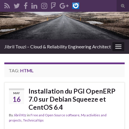
Tog
sear
Search for:
for
Jibril Touzi – Cloud & Reliability Engineering Architect
Togg
navig
TAG:
HTML
Installation du PGI OpenERP
MAY
16
7.0 sur Debian Squeeze et
CentOS 6.4
By
Jibril Ktz
in
Free and Open Source software
,
My activities and
projects
,
Technical tips