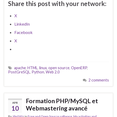
Share this post with your network:
X
LinkedIn
Facebook
X
apache
,
HTML
,
linux
,
open source
,
OpenERP
,
PostGreSQL
,
Python
,
Web 2.0
2 comments
Formation PHP/MySQL et
APR
10
Webmastering avancé
By
Jibril Ktz
in
Free and Open Source software
,
My activities and