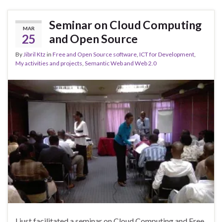
Seminar on Cloud Computing
MAR
25
and Open Source
By
Jibril Ktz
in
Free and Open Source software
,
ICT for Development
,
My activities and projects
,
Semantic Web and Web 2.0
I just facilitated a seminar on Cloud Computing and Free