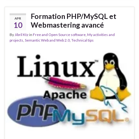
Formation PHP/MySQL et
APR
10
Webmastering avancé
By
Jibril Ktz
in
Free and Open Source software
,
My activities and
projects
,
Semantic Web and Web 2.0
,
Technical tips