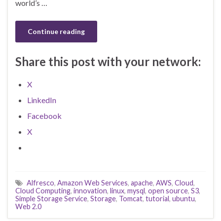
world’s …
Continue reading
Share this post with your network:
X
LinkedIn
Facebook
X
Alfresco
,
Amazon Web Services
,
apache
,
AWS
,
Cloud
,
Cloud Computing
,
innovation
,
linux
,
mysql
,
open source
,
S3
,
Simple Storage Service
,
Storage
,
Tomcat
,
tutorial
,
ubuntu
,
Web 2.0