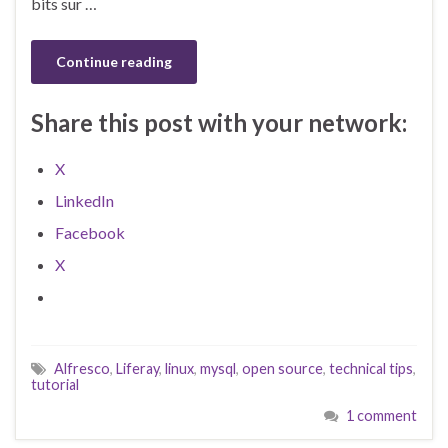
bits sur …
Continue reading
Share this post with your network:
X
LinkedIn
Facebook
X
Alfresco
,
Liferay
,
linux
,
mysql
,
open source
,
technical tips
,
tutorial
1 comment