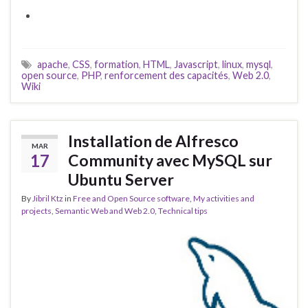
apache
,
CSS
,
formation
,
HTML
,
Javascript
,
linux
,
mysql
,
open source
,
PHP
,
renforcement des capacités
,
Web 2.0
,
Wiki
Installation de Alfresco
MAR
17
Community avec MySQL sur
Ubuntu Server
By
Jibril Ktz
in
Free and Open Source software
,
My activities and
projects
,
Semantic Web and Web 2.0
,
Technical tips