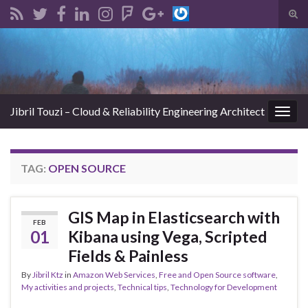
Tog
sear
Search for:
for
Jibril Touzi – Cloud & Reliability Engineering Architect
Togg
navig
TAG:
OPEN SOURCE
GIS Map in Elasticsearch with
FEB
01
Kibana using Vega, Scripted
Fields & Painless
By
Jibril Ktz
in
Amazon Web Services
,
Free and Open Source software
,
My activities and projects
,
Technical tips
,
Technology for Development