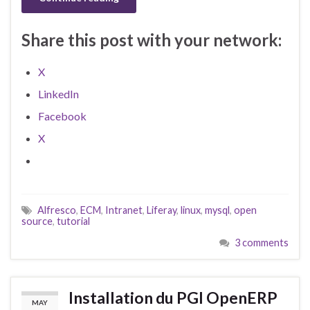
Share this post with your network:
X
LinkedIn
Facebook
X
Alfresco
,
ECM
,
Intranet
,
Liferay
,
linux
,
mysql
,
open
source
,
tutorial
3 comments
Installation du PGI OpenERP
MAY