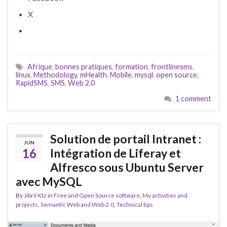
X
Afrique
,
bonnes pratiques
,
formation
,
frontlinesms
,
linux
,
Methodology
,
mHealth
,
Mobile
,
mysql
,
open source
,
RapidSMS
,
SMS
,
Web 2.0
1 comment
Solution de portail Intranet :
JUN
16
Intégration de Liferay et
Alfresco sous Ubuntu Server
avec MySQL
By
Jibril Ktz
in
Free and Open Source software
,
My activities and
projects
,
Semantic Web and Web 2.0
,
Technical tips