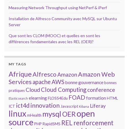
Measuring Network Throughput using NetPerf & iPerf
Installation de Alfresco Community avec MySQL sur Ubuntu
Server
Que sont les CLOM (MOOC) et quelles en sont les
différences fondamentales avec les REL (OER)?
MY TAGS
Afrique
Alfresco
Amazon Web
Amazon
Services
apache
AWS
bonne gouvernance
bonnes
Cloud Computing
Cloud
conference
pratiques
FOAD
elearning
formation
FLOSS4Edu
HTML
Elasticsearch
innovation
ict4d
Liferay
ICT
Javascript
Kibana
open
linux
mysql
OER
mHealth
source
REL
renforcement
PHP
RapidSMS