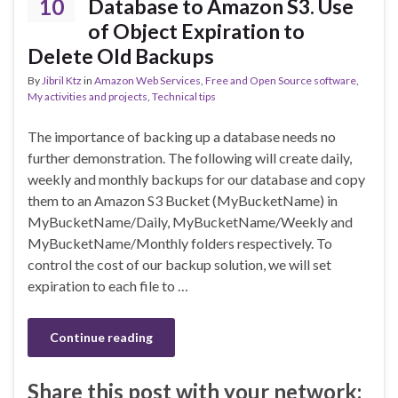
10
Database to Amazon S3. Use
of Object Expiration to
Delete Old Backups
By
Jibril Ktz
in
Amazon Web Services
,
Free and Open Source software
,
My activities and projects
,
Technical tips
The importance of backing up a database needs no
further demonstration. The following will create daily,
weekly and monthly backups for our database and copy
them to an Amazon S3 Bucket (MyBucketName) in
MyBucketName/Daily, MyBucketName/Weekly and
MyBucketName/Monthly folders respectively. To
control the cost of our backup solution, we will set
expiration to each file to …
Continue reading
Share this post with your network: