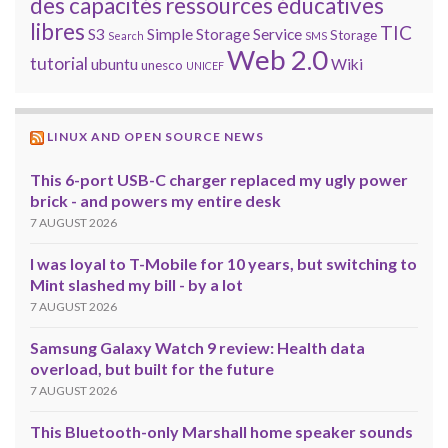
des capacités
ressources éducatives
libres
TIC
S3
Simple Storage Service
Storage
Search
SMS
Web 2.0
tutorial
ubuntu
Wiki
unesco
UNICEF
LINUX AND OPEN SOURCE NEWS
This 6-port USB-C charger replaced my ugly power
brick - and powers my entire desk
7 AUGUST 2026
I was loyal to T-Mobile for 10 years, but switching to
Mint slashed my bill - by a lot
7 AUGUST 2026
Samsung Galaxy Watch 9 review: Health data
overload, but built for the future
7 AUGUST 2026
This Bluetooth-only Marshall home speaker sounds