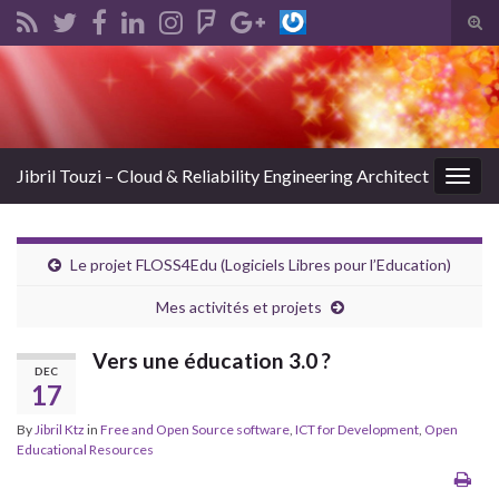
Tog
sear
Search for:
for
Jibril Touzi – Cloud & Reliability Engineering Architect
Togg
navig
Le projet FLOSS4Edu (Logiciels Libres pour l’Education)
Mes activités et projets
Vers une éducation 3.0 ?
DEC
17
By
Jibril Ktz
in
Free and Open Source software
,
ICT for Development
,
Open
Educational Resources