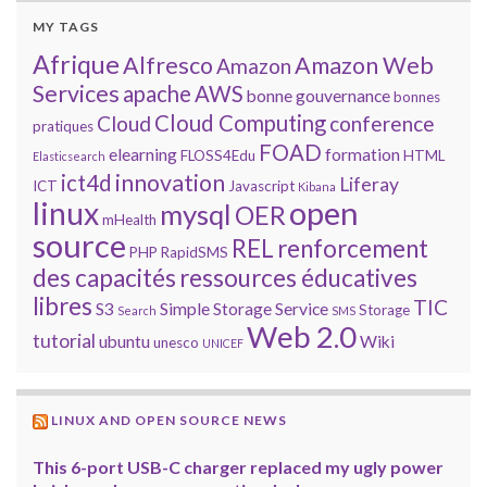
MY TAGS
Afrique
Alfresco
Amazon Web
Amazon
Services
apache
AWS
bonne gouvernance
bonnes
Cloud Computing
Cloud
conference
pratiques
FOAD
elearning
formation
FLOSS4Edu
HTML
Elasticsearch
innovation
ict4d
Liferay
ICT
Javascript
Kibana
open
linux
mysql
OER
mHealth
source
REL
renforcement
PHP
RapidSMS
des capacités
ressources éducatives
libres
TIC
S3
Simple Storage Service
Storage
Search
SMS
Web 2.0
tutorial
ubuntu
Wiki
unesco
UNICEF
LINUX AND OPEN SOURCE NEWS
This 6-port USB-C charger replaced my ugly power