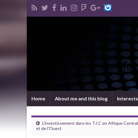
Jibril To
Home
About me and this blog
Interests
L’investissement dans les T.I.C en Afrique Centra
et de l’Ouest