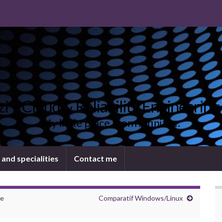
uzi – Cloud & Reliability Engineering
My little place from infinity…
 and specialities
Contact me
le
Comparatif Windows/Linux