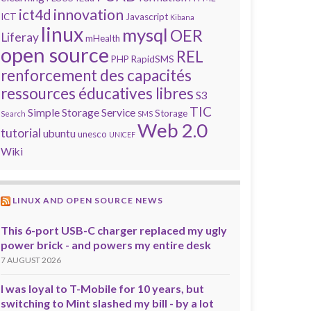
innovation
ict4d
ICT
Javascript
Kibana
linux
mysql
OER
Liferay
mHealth
open source
REL
PHP
RapidSMS
renforcement des capacités
ressources éducatives libres
S3
TIC
Simple Storage Service
Storage
Search
SMS
Web 2.0
tutorial
ubuntu
unesco
UNICEF
Wiki
LINUX AND OPEN SOURCE NEWS
This 6-port USB-C charger replaced my ugly
power brick - and powers my entire desk
7 AUGUST 2026
I was loyal to T-Mobile for 10 years, but
switching to Mint slashed my bill - by a lot