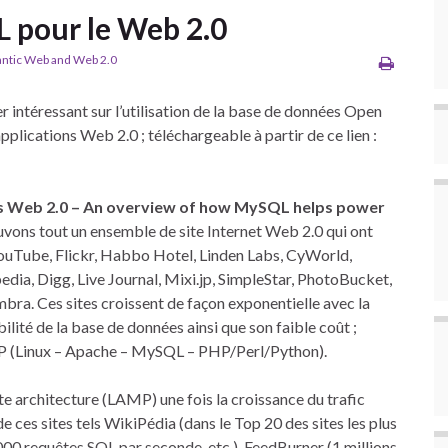
L pour le Web 2.0
ntic Web and Web 2.0
 intéressant sur l’utilisation de la base de données Open
ications Web 2.0 ; téléchargeable à partir de ce lien :
Web 2.0 – An overview of how MySQL helps power
vons tout un ensemble de site Internet Web 2.0 qui ont
YouTube, Flickr, Habbo Hotel, Linden Labs, CyWorld,
dia, Digg, Live Journal, Mixi.jp, SimpleStar, PhotoBucket,
imbra. Ces sites croissent de façon exponentielle avec la
bilité de la base de données ainsi que son faible coût ;
LAMP (Linux – Apache – MySQL – PHP/Perl/Python).
e architecture (LAMP) une fois la croissance du trafic
de ces sites tels WikiPédia (dans le Top 20 des sites les plus
000 requêtes SQL par seconde, etc.), FeedBurner (1 millions