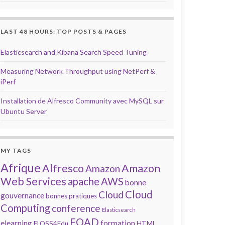
LAST 48 HOURS: TOP POSTS & PAGES
Elasticsearch and Kibana Search Speed Tuning
Measuring Network Throughput using NetPerf &
iPerf
Installation de Alfresco Community avec MySQL sur
Ubuntu Server
MY TAGS
Afrique
Alfresco
Amazon
Amazon
Web Services
apache
AWS
bonne
Cloud
Cloud
gouvernance
bonnes pratiques
Computing
conference
Elasticsearch
FOAD
elearning
formation
FLOSS4Edu
HTML