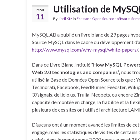
Utilisation de MySQ
MAR
11
By
Jibril Ktz
in
Free and Open Source software
,
Sema
MySQL AB a publié un livre blanc de 29 pages hyper
Source MySQL dans le cadre du développement d’appl
http://www.mysql.com/why-mysql/white-papers/
.
Dans ce Livre Blanc, intitulé
“How MySQL Powers 
Web 2.0 technologies and companies”,
nous trou
utilisé la Base de Données Open Source tels que : 
Technorati, Facebook, FeedBurner, Feedster, Wikipe
37signals, del.icio.us, Trulia, Neopets, ou encore Z
capacité de montée en charge, la fiabilité et la flexi
plusieurs de ces sites ont utilisé l’architecture 
D’aucuns ont à un moment avancé les limites de cett
engagé, mais les statistiques de visites de certains 
visités dans le monde avec 3.000 pages vues et 25.