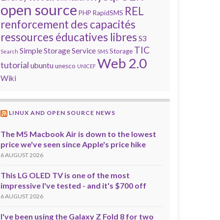
open source
REL
PHP
RapidSMS
renforcement des capacités
ressources éducatives libres
S3
TIC
Simple Storage Service
Storage
Search
SMS
Web 2.0
tutorial
ubuntu
unesco
UNICEF
Wiki
LINUX AND OPEN SOURCE NEWS
The M5 Macbook Air is down to the lowest
price we've seen since Apple's price hike
6 AUGUST 2026
This LG OLED TV is one of the most
impressive I've tested - and it's $700 off
6 AUGUST 2026
I've been using the Galaxy Z Fold 8 for two