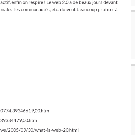
eractif, enfin on respire ! Le web 2.0 a de beaux jours devant
tionales, les communautés, etc. doivent beaucoup profiter à
1
9020774,39346619,00.htm
74,39334479,00.htm
/news/2005/09/30/what-is-web-20.html