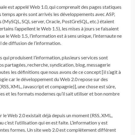
nale est appelé Web 1.0, qui comprenait des pages statiques
ues temps après sont arrivés les développements avec ASP,
es (MySQL, SQL server, Oracle, PostGreSQL, etc.) étaient
rtains l’appellent le Web 1.5), les mises à jours se faisaient
e le Web 1.5, l’information est à sens unique, l’internaute ne
l de diffusion de l’information.
s qui produisent l’information, plusieurs services sont
otos partagées, recherche, syndication, blog, messagerie
outes les définitions que nous avons de ce concept [il s’agit à
ogie car le développement du Web 2.0 repose sur des
(RSS, XML, Javascript et compagnie)], une chose est sûre,
les et les formats modernes qu’il sait utiliser et bon nombre
pour le Web 2.0 existait déjà depuis un moment (RSS, XML,
’est l’utilisation qui en est faite. L’information y est
rentes formes. Un site web 2.0 est complètement différent