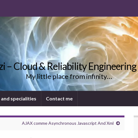
uzi – Cloud & Reliability Engineering
My little place from infinity…
 and specialities
Contact me
AJAX comme Asynchronous Javascript And Xml