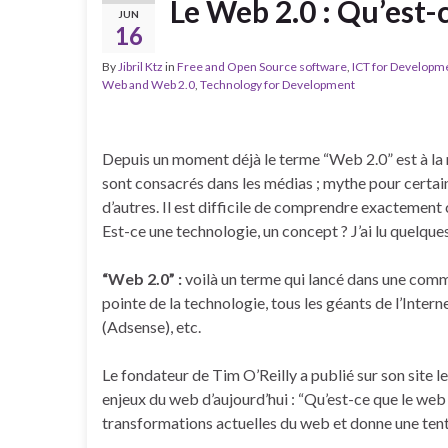
Le Web 2.0 : Qu’est-c
JUN
16
By
Jibril Ktz
in
Free and Open Source software
,
ICT for Developm
Web and Web 2.0
,
Technology for Development
Depuis un moment déjà le terme “Web 2.0” est à la m
sont consacrés dans les médias ; mythe pour certain
d’autres. Il est difficile de comprendre exactement 
Est-ce une technologie, un concept ? J’ai lu quelques
“Web 2.0” :
voilà un terme qui lancé dans une commun
pointe de la technologie, tous les géants de l’Inter
(Adsense), etc.
Le fondateur de Tim O’Reilly a publié sur son site l
enjeux du web d’aujourd’hui : “Qu’est-ce que le web
transformations actuelles du web et donne une tenta