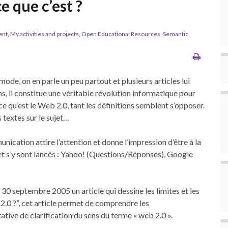
e que c’est ?
ent
,
My activities and projects
,
Open Educational Resources
,
Semantic
ode, on en parle un peu partout et plusieurs articles lui
s, il constitue une véritable révolution informatique pour
ce qu’est le Web 2.0, tant les définitions semblent s’opposer.
 textes sur le sujet…
ication attire l’attention et donne l’impression d’être à la
net s’y sont lancés : Yahoo! (Questions/Réponses), Google
e 30 septembre 2005 un article qui dessine les limites et les
 2.0 ?”, cet article permet de comprendre les
tive de clarification du sens du terme « web 2.0 ».