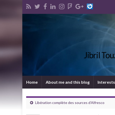
Jibril To
Home
About me and this blog
Interests
Libération complète des sources d’Alfresco