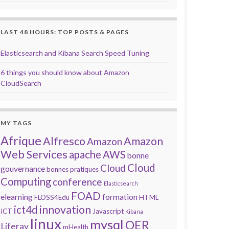
LAST 48 HOURS: TOP POSTS & PAGES
Elasticsearch and Kibana Search Speed Tuning
6 things you should know about Amazon
CloudSearch
MY TAGS
Afrique
Alfresco
Amazon
Amazon
Web Services
apache
AWS
bonne
Cloud
Cloud
gouvernance
bonnes pratiques
Computing
conference
Elasticsearch
FOAD
elearning
formation
FLOSS4Edu
HTML
innovation
ict4d
ICT
Javascript
Kibana
linux
mysql
OER
Liferay
mHealth