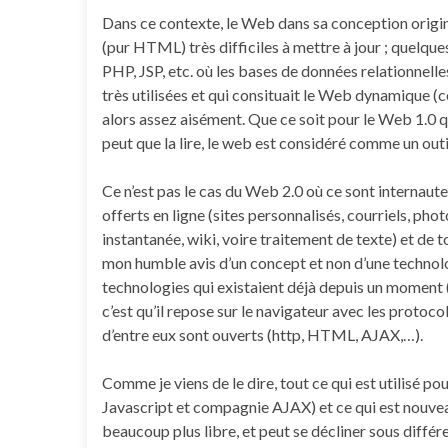
Dans ce contexte, le Web dans sa conception origi
(pur HTML) très difficiles à mettre à jour ; quelq
PHP, JSP, etc. où les bases de données relationnell
très utilisées et qui consituait le Web dynamique (ce
alors assez aisément. Que ce soit pour le Web 1.0 qu
peut que la lire, le web est considéré comme un outi
Ce n’est pas le cas du Web 2.0 où ce sont internaute
offerts en ligne (sites personnalisés, courriels, ph
instantanée, wiki, voire traitement de texte) et de t
mon humble avis d’un concept et non d’une technol
technologies qui existaient déjà depuis un moment 
c’est qu’il repose sur le navigateur avec les protoco
d’entre eux sont ouverts (http, HTML, AJAX,…).
Comme je viens de le dire, tout ce qui est utilisé 
Javascript et compagnie AJAX) et ce qui est nouveau c
beaucoup plus libre, et peut se décliner sous diffé