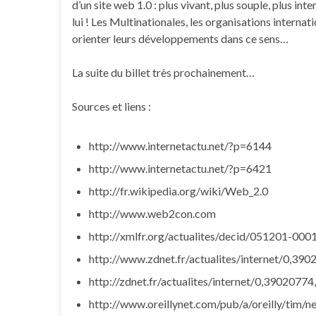
d’un site web 1.0 : plus vivant, plus souple, plus int
lui ! Les Multinationales, les organisations interna
orienter leurs développements dans ce sens…
La suite du billet très prochainement…
Sources et liens :
http://www.internetactu.net/?p=6144
http://www.internetactu.net/?p=6421
http://fr.wikipedia.org/wiki/Web_2.0
http://www.web2con.com
http://xmlfr.org/actualites/decid/051201-000
http://www.zdnet.fr/actualites/internet/0,3
http://zdnet.fr/actualites/internet/0,390207
http://www.oreillynet.com/pub/a/oreilly/tim